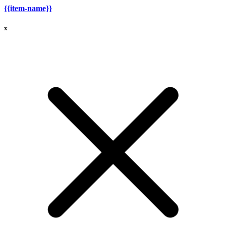
{{item-name}}
x