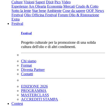
Culture
Visioni
Saperi
Dixit
Pics
Video
Esperienze
Ars Olearia
Economia
Mercati
Crudo & Cotto
Sotto la lente
Star bene
Ambiente
Cose da sapere
OOF News
Festival
Olio Officina Festival
Forum Olio & Ristorazione
Extra
Festival
Festival
Progetto culturale per la promozione di una solida
cultura dell'olio e di altri condimenti.
Chi siamo
Format
Diventa Partner
Contatti
EDIZIONE 2026
PROGRAMMA
MASTERCLASS
ACCREDITI STAMPA
Contest