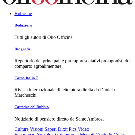
Rubriche
Redazione
Tutti gli autori di Olio Officina
Biografie
Repertorio dei principali e più rappresentativi protagonisti del
comparto agroalimentare.
Corso Italia 7
Rivista internazionale di letteratura diretta da Daniela
Marcheschi.
Cattedra del Dubbio
Notiziario di pensiero diretto da Sante Ambrosi
Culture
Visioni
Saperi
Dixit
Pics
Video
Esperienze
Ars Olearia
Economia
Mercati
Crudo & Cotto