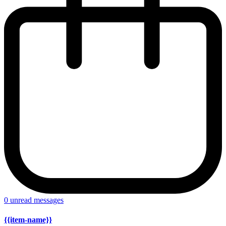
0
unread messages
{{item-name}}