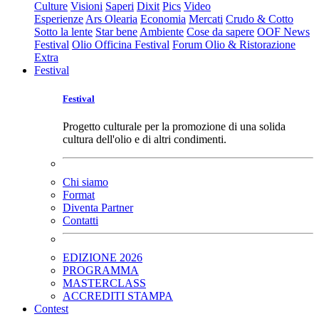
Culture
Visioni
Saperi
Dixit
Pics
Video
Esperienze
Ars Olearia
Economia
Mercati
Crudo & Cotto
Sotto la lente
Star bene
Ambiente
Cose da sapere
OOF News
Festival
Olio Officina Festival
Forum Olio & Ristorazione
Extra
Festival
Festival
Progetto culturale per la promozione di una solida
cultura dell'olio e di altri condimenti.
Chi siamo
Format
Diventa Partner
Contatti
EDIZIONE 2026
PROGRAMMA
MASTERCLASS
ACCREDITI STAMPA
Contest