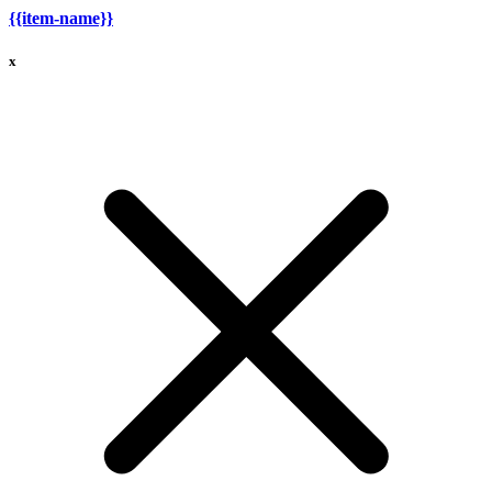
{{item-name}}
x