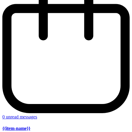
0
unread messages
{{item-name}}