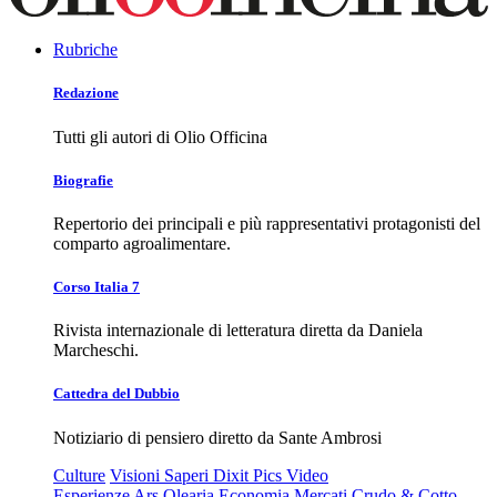
Rubriche
Redazione
Tutti gli autori di Olio Officina
Biografie
Repertorio dei principali e più rappresentativi protagonisti del
comparto agroalimentare.
Corso Italia 7
Rivista internazionale di letteratura diretta da Daniela
Marcheschi.
Cattedra del Dubbio
Notiziario di pensiero diretto da Sante Ambrosi
Culture
Visioni
Saperi
Dixit
Pics
Video
Esperienze
Ars Olearia
Economia
Mercati
Crudo & Cotto