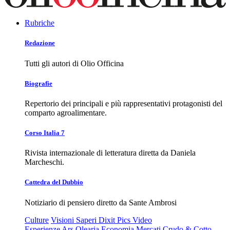
Rubriche
Redazione
Tutti gli autori di Olio Officina
Biografie
Repertorio dei principali e più rappresentativi protagonisti del
comparto agroalimentare.
Corso Italia 7
Rivista internazionale di letteratura diretta da Daniela
Marcheschi.
Cattedra del Dubbio
Notiziario di pensiero diretto da Sante Ambrosi
Culture
Visioni
Saperi
Dixit
Pics
Video
Esperienze
Ars Olearia
Economia
Mercati
Crudo & Cotto