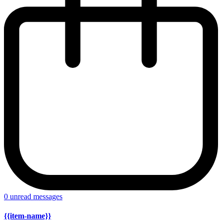
0
unread messages
{{item-name}}