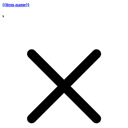
{{item-name}}
x