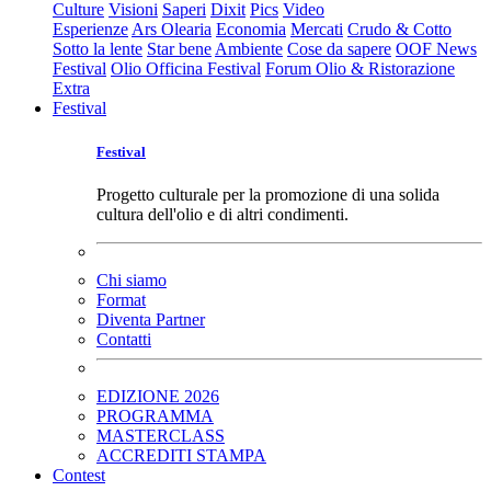
Culture
Visioni
Saperi
Dixit
Pics
Video
Esperienze
Ars Olearia
Economia
Mercati
Crudo & Cotto
Sotto la lente
Star bene
Ambiente
Cose da sapere
OOF News
Festival
Olio Officina Festival
Forum Olio & Ristorazione
Extra
Festival
Festival
Progetto culturale per la promozione di una solida
cultura dell'olio e di altri condimenti.
Chi siamo
Format
Diventa Partner
Contatti
EDIZIONE 2026
PROGRAMMA
MASTERCLASS
ACCREDITI STAMPA
Contest