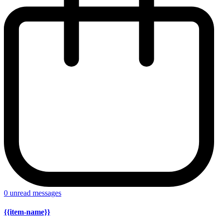
0
unread messages
{{item-name}}