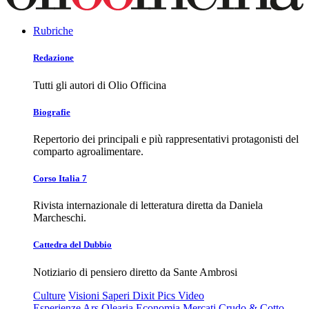
Rubriche
Redazione
Tutti gli autori di Olio Officina
Biografie
Repertorio dei principali e più rappresentativi protagonisti del
comparto agroalimentare.
Corso Italia 7
Rivista internazionale di letteratura diretta da Daniela
Marcheschi.
Cattedra del Dubbio
Notiziario di pensiero diretto da Sante Ambrosi
Culture
Visioni
Saperi
Dixit
Pics
Video
Esperienze
Ars Olearia
Economia
Mercati
Crudo & Cotto