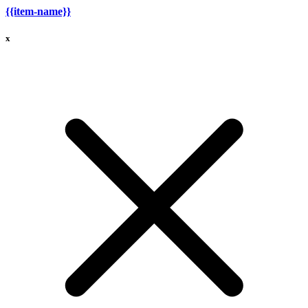
{{item-name}}
x