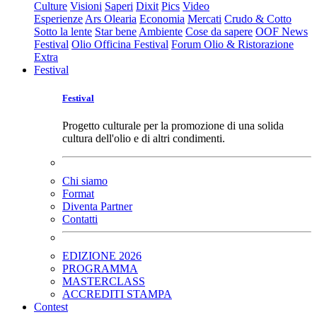
Culture
Visioni
Saperi
Dixit
Pics
Video
Esperienze
Ars Olearia
Economia
Mercati
Crudo & Cotto
Sotto la lente
Star bene
Ambiente
Cose da sapere
OOF News
Festival
Olio Officina Festival
Forum Olio & Ristorazione
Extra
Festival
Festival
Progetto culturale per la promozione di una solida
cultura dell'olio e di altri condimenti.
Chi siamo
Format
Diventa Partner
Contatti
EDIZIONE 2026
PROGRAMMA
MASTERCLASS
ACCREDITI STAMPA
Contest