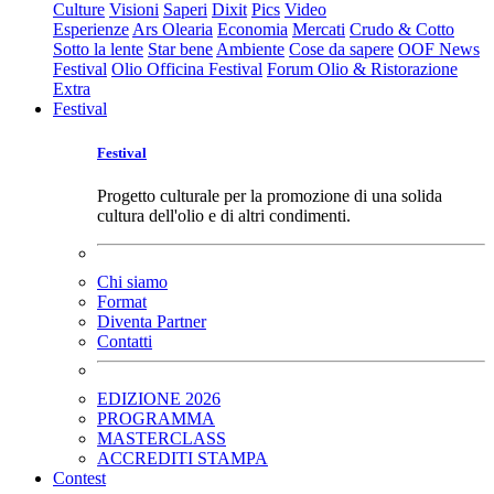
Culture
Visioni
Saperi
Dixit
Pics
Video
Esperienze
Ars Olearia
Economia
Mercati
Crudo & Cotto
Sotto la lente
Star bene
Ambiente
Cose da sapere
OOF News
Festival
Olio Officina Festival
Forum Olio & Ristorazione
Extra
Festival
Festival
Progetto culturale per la promozione di una solida
cultura dell'olio e di altri condimenti.
Chi siamo
Format
Diventa Partner
Contatti
EDIZIONE 2026
PROGRAMMA
MASTERCLASS
ACCREDITI STAMPA
Contest