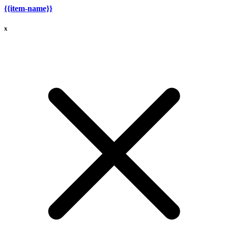
{{item-name}}
x