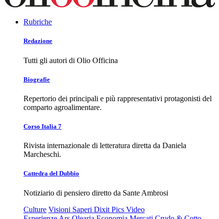
Rubriche
Redazione
Tutti gli autori di Olio Officina
Biografie
Repertorio dei principali e più rappresentativi protagonisti del
comparto agroalimentare.
Corso Italia 7
Rivista internazionale di letteratura diretta da Daniela
Marcheschi.
Cattedra del Dubbio
Notiziario di pensiero diretto da Sante Ambrosi
Culture
Visioni
Saperi
Dixit
Pics
Video
Esperienze
Ars Olearia
Economia
Mercati
Crudo & Cotto