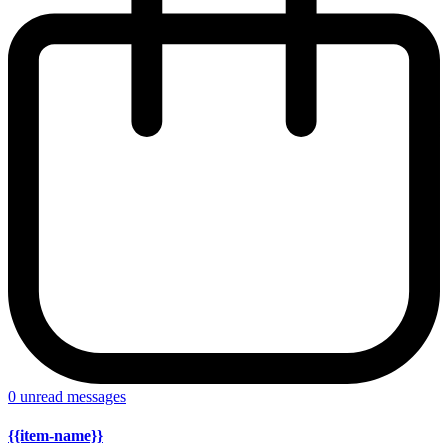
0
unread messages
{{item-name}}