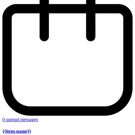
0
unread messages
{{item-name}}