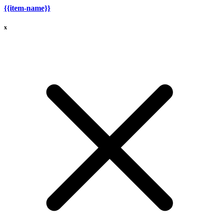
{{item-name}}
x