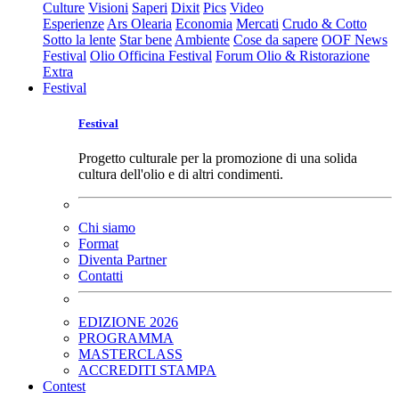
Culture
Visioni
Saperi
Dixit
Pics
Video
Esperienze
Ars Olearia
Economia
Mercati
Crudo & Cotto
Sotto la lente
Star bene
Ambiente
Cose da sapere
OOF News
Festival
Olio Officina Festival
Forum Olio & Ristorazione
Extra
Festival
Festival
Progetto culturale per la promozione di una solida
cultura dell'olio e di altri condimenti.
Chi siamo
Format
Diventa Partner
Contatti
EDIZIONE 2026
PROGRAMMA
MASTERCLASS
ACCREDITI STAMPA
Contest