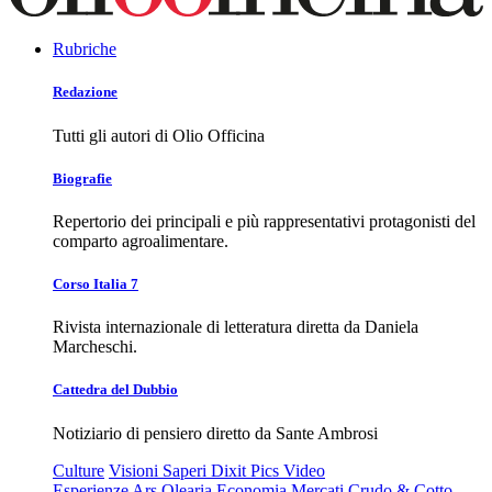
Rubriche
Redazione
Tutti gli autori di Olio Officina
Biografie
Repertorio dei principali e più rappresentativi protagonisti del
comparto agroalimentare.
Corso Italia 7
Rivista internazionale di letteratura diretta da Daniela
Marcheschi.
Cattedra del Dubbio
Notiziario di pensiero diretto da Sante Ambrosi
Culture
Visioni
Saperi
Dixit
Pics
Video
Esperienze
Ars Olearia
Economia
Mercati
Crudo & Cotto