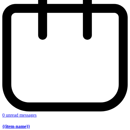
0
unread messages
{{item-name}}