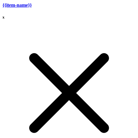
{{item-name}}
x