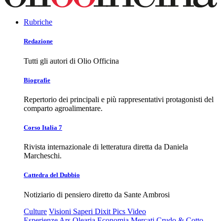
Rubriche
Redazione
Tutti gli autori di Olio Officina
Biografie
Repertorio dei principali e più rappresentativi protagonisti del
comparto agroalimentare.
Corso Italia 7
Rivista internazionale di letteratura diretta da Daniela
Marcheschi.
Cattedra del Dubbio
Notiziario di pensiero diretto da Sante Ambrosi
Culture
Visioni
Saperi
Dixit
Pics
Video
Esperienze
Ars Olearia
Economia
Mercati
Crudo & Cotto