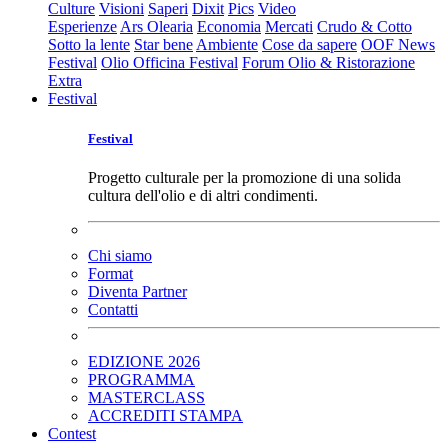
Culture
Visioni
Saperi
Dixit
Pics
Video
Esperienze
Ars Olearia
Economia
Mercati
Crudo & Cotto
Sotto la lente
Star bene
Ambiente
Cose da sapere
OOF News
Festival
Olio Officina Festival
Forum Olio & Ristorazione
Extra
Festival
Festival
Progetto culturale per la promozione di una solida
cultura dell'olio e di altri condimenti.
Chi siamo
Format
Diventa Partner
Contatti
EDIZIONE 2026
PROGRAMMA
MASTERCLASS
ACCREDITI STAMPA
Contest