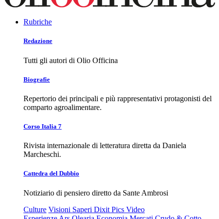
Rubriche
Redazione
Tutti gli autori di Olio Officina
Biografie
Repertorio dei principali e più rappresentativi protagonisti del
comparto agroalimentare.
Corso Italia 7
Rivista internazionale di letteratura diretta da Daniela
Marcheschi.
Cattedra del Dubbio
Notiziario di pensiero diretto da Sante Ambrosi
Culture
Visioni
Saperi
Dixit
Pics
Video
Esperienze
Ars Olearia
Economia
Mercati
Crudo & Cotto