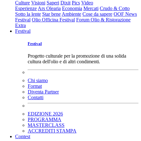
Culture
Visioni
Saperi
Dixit
Pics
Video
Esperienze
Ars Olearia
Economia
Mercati
Crudo & Cotto
Sotto la lente
Star bene
Ambiente
Cose da sapere
OOF News
Festival
Olio Officina Festival
Forum Olio & Ristorazione
Extra
Festival
Festival
Progetto culturale per la promozione di una solida
cultura dell'olio e di altri condimenti.
Chi siamo
Format
Diventa Partner
Contatti
EDIZIONE 2026
PROGRAMMA
MASTERCLASS
ACCREDITI STAMPA
Contest