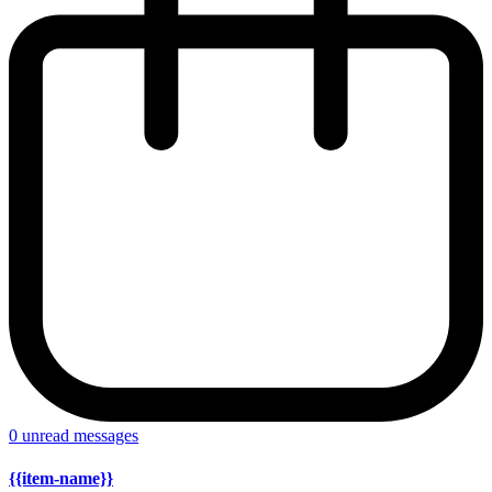
0
unread messages
{{item-name}}