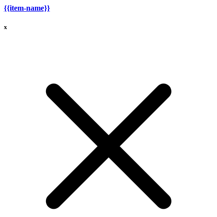
{{item-name}}
x