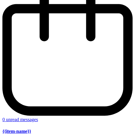
0
unread messages
{{item-name}}