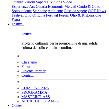
Culture
Visioni
Saperi
Dixit
Pics
Video
Esperienze
Ars Olearia
Economia
Mercati
Crudo & Cotto
Sotto la lente
Star bene
Ambiente
Cose da sapere
OOF News
Festival
Olio Officina Festival
Forum Olio & Ristorazione
Extra
Festival
Festival
Progetto culturale per la promozione di una solida
cultura dell'olio e di altri condimenti.
Chi siamo
Format
Diventa Partner
Contatti
EDIZIONE 2026
PROGRAMMA
MASTERCLASS
ACCREDITI STAMPA
Contest