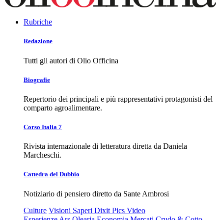
Rubriche
Redazione
Tutti gli autori di Olio Officina
Biografie
Repertorio dei principali e più rappresentativi protagonisti del
comparto agroalimentare.
Corso Italia 7
Rivista internazionale di letteratura diretta da Daniela
Marcheschi.
Cattedra del Dubbio
Notiziario di pensiero diretto da Sante Ambrosi
Culture
Visioni
Saperi
Dixit
Pics
Video
Esperienze
Ars Olearia
Economia
Mercati
Crudo & Cotto