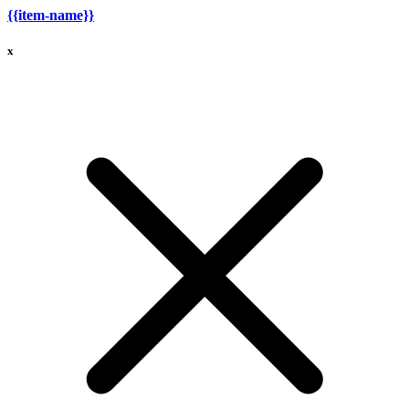
{{item-name}}
x