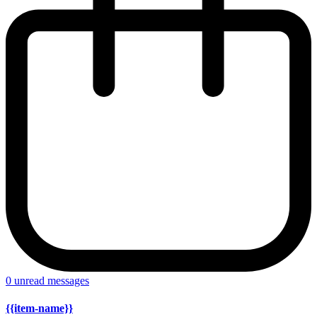
0
unread messages
{{item-name}}