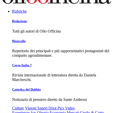
Rubriche
Redazione
Tutti gli autori di Olio Officina
Biografie
Repertorio dei principali e più rappresentativi protagonisti del
comparto agroalimentare.
Corso Italia 7
Rivista internazionale di letteratura diretta da Daniela
Marcheschi.
Cattedra del Dubbio
Notiziario di pensiero diretto da Sante Ambrosi
Culture
Visioni
Saperi
Dixit
Pics
Video
Esperienze
Ars Olearia
Economia
Mercati
Crudo & Cotto