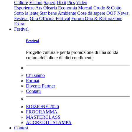
Culture
Visioni
Saperi
Dixit
Pics
Video
Esperienze
Ars Olearia
Economia
Mercati
Crudo & Cotto
Sotto la lente
Star bene
Ambiente
Cose da sapere
OOF News
Festival
Olio Officina Festival
Forum Olio & Ristorazione
Extra
Festival
Festival
Progetto culturale per la promozione di una solida
cultura dell'olio e di altri condimenti.
Chi siamo
Format
Diventa Partner
Contatti
EDIZIONE 2026
PROGRAMMA
MASTERCLASS
ACCREDITI STAMPA
Contest