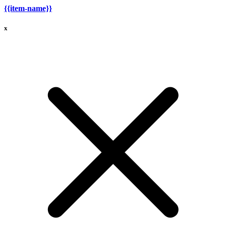
{{item-name}}
x