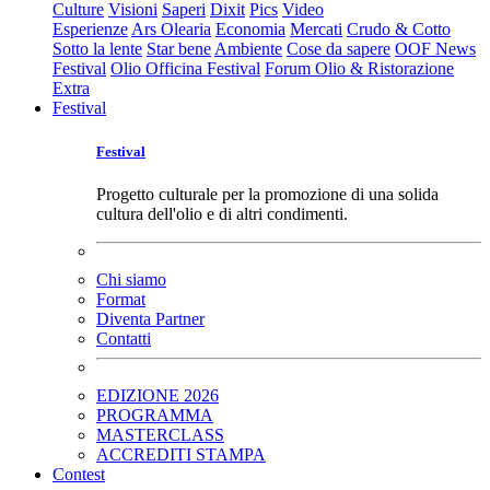
Culture
Visioni
Saperi
Dixit
Pics
Video
Esperienze
Ars Olearia
Economia
Mercati
Crudo & Cotto
Sotto la lente
Star bene
Ambiente
Cose da sapere
OOF News
Festival
Olio Officina Festival
Forum Olio & Ristorazione
Extra
Festival
Festival
Progetto culturale per la promozione di una solida
cultura dell'olio e di altri condimenti.
Chi siamo
Format
Diventa Partner
Contatti
EDIZIONE 2026
PROGRAMMA
MASTERCLASS
ACCREDITI STAMPA
Contest