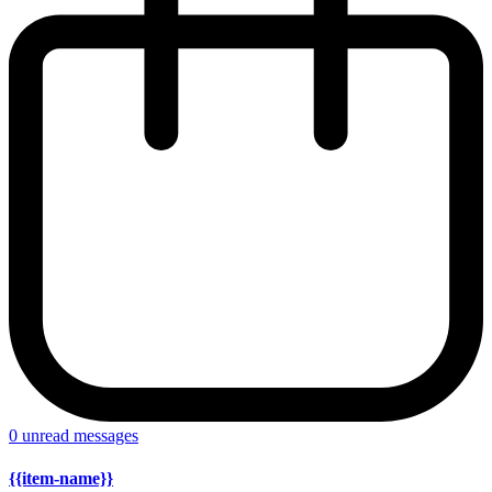
0
unread messages
{{item-name}}