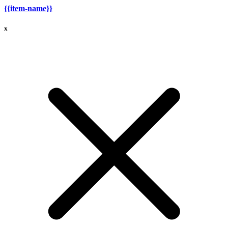
{{item-name}}
x