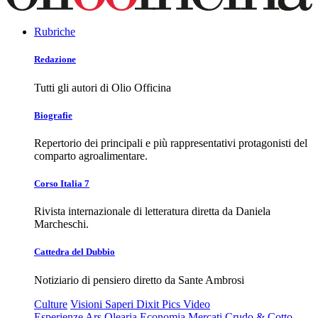
Rubriche
Redazione
Tutti gli autori di Olio Officina
Biografie
Repertorio dei principali e più rappresentativi protagonisti del
comparto agroalimentare.
Corso Italia 7
Rivista internazionale di letteratura diretta da Daniela
Marcheschi.
Cattedra del Dubbio
Notiziario di pensiero diretto da Sante Ambrosi
Culture
Visioni
Saperi
Dixit
Pics
Video
Esperienze
Ars Olearia
Economia
Mercati
Crudo & Cotto