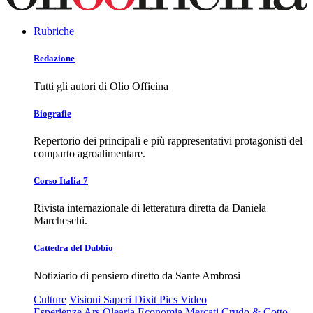
Rubriche
Redazione
Tutti gli autori di Olio Officina
Biografie
Repertorio dei principali e più rappresentativi protagonisti del
comparto agroalimentare.
Corso Italia 7
Rivista internazionale di letteratura diretta da Daniela
Marcheschi.
Cattedra del Dubbio
Notiziario di pensiero diretto da Sante Ambrosi
Culture
Visioni
Saperi
Dixit
Pics
Video
Esperienze
Ars Olearia
Economia
Mercati
Crudo & Cotto