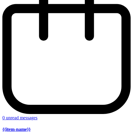
0
unread messages
{{item-name}}