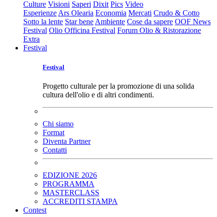
Culture
Visioni
Saperi
Dixit
Pics
Video
Esperienze
Ars Olearia
Economia
Mercati
Crudo & Cotto
Sotto la lente
Star bene
Ambiente
Cose da sapere
OOF News
Festival
Olio Officina Festival
Forum Olio & Ristorazione
Extra
Festival
Festival
Progetto culturale per la promozione di una solida
cultura dell'olio e di altri condimenti.
Chi siamo
Format
Diventa Partner
Contatti
EDIZIONE 2026
PROGRAMMA
MASTERCLASS
ACCREDITI STAMPA
Contest