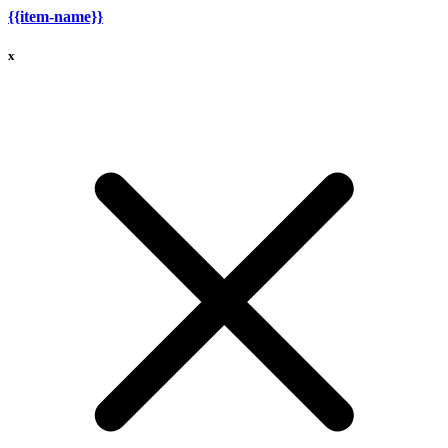
{{item-name}}
x