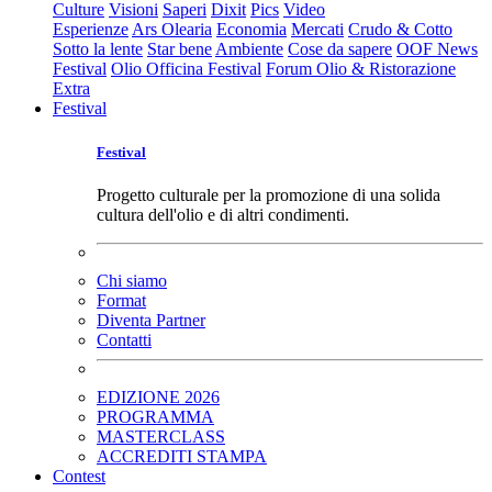
Culture
Visioni
Saperi
Dixit
Pics
Video
Esperienze
Ars Olearia
Economia
Mercati
Crudo & Cotto
Sotto la lente
Star bene
Ambiente
Cose da sapere
OOF News
Festival
Olio Officina Festival
Forum Olio & Ristorazione
Extra
Festival
Festival
Progetto culturale per la promozione di una solida
cultura dell'olio e di altri condimenti.
Chi siamo
Format
Diventa Partner
Contatti
EDIZIONE 2026
PROGRAMMA
MASTERCLASS
ACCREDITI STAMPA
Contest