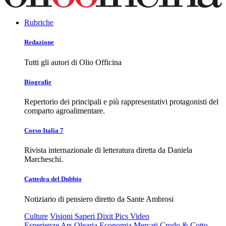
Rubriche
Redazione
Tutti gli autori di Olio Officina
Biografie
Repertorio dei principali e più rappresentativi protagonisti del
comparto agroalimentare.
Corso Italia 7
Rivista internazionale di letteratura diretta da Daniela
Marcheschi.
Cattedra del Dubbio
Notiziario di pensiero diretto da Sante Ambrosi
Culture
Visioni
Saperi
Dixit
Pics
Video
Esperienze
Ars Olearia
Economia
Mercati
Crudo & Cotto