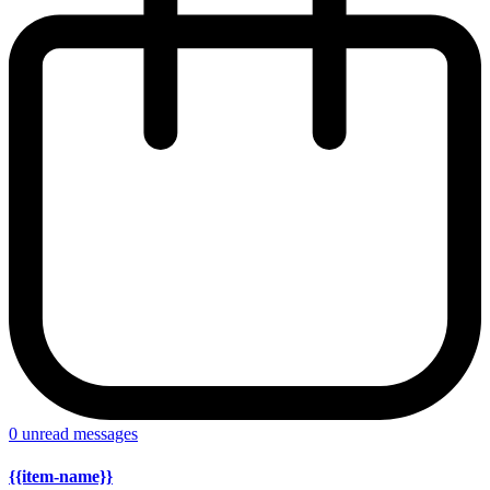
0
unread messages
{{item-name}}