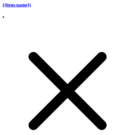
{{item-name}}
x