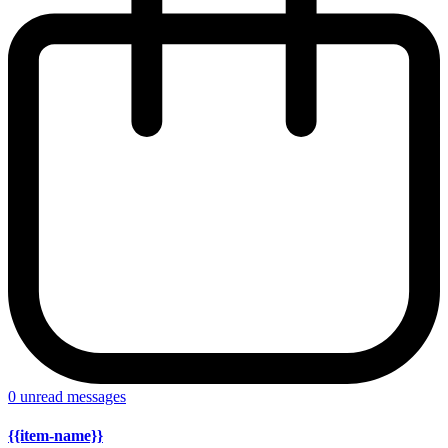
0
unread messages
{{item-name}}