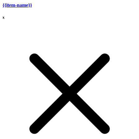
{{item-name}}
x