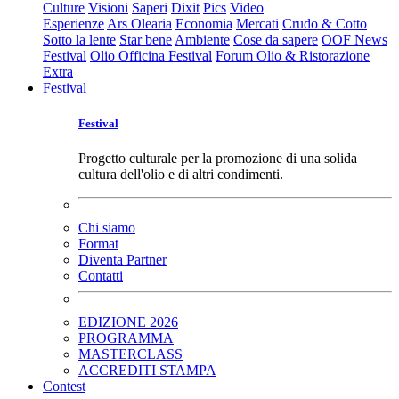
Culture
Visioni
Saperi
Dixit
Pics
Video
Esperienze
Ars Olearia
Economia
Mercati
Crudo & Cotto
Sotto la lente
Star bene
Ambiente
Cose da sapere
OOF News
Festival
Olio Officina Festival
Forum Olio & Ristorazione
Extra
Festival
Festival
Progetto culturale per la promozione di una solida
cultura dell'olio e di altri condimenti.
Chi siamo
Format
Diventa Partner
Contatti
EDIZIONE 2026
PROGRAMMA
MASTERCLASS
ACCREDITI STAMPA
Contest