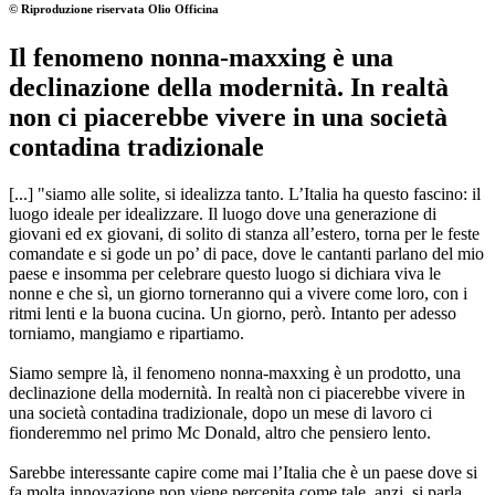
© Riproduzione riservata
Olio Officina
Il fenomeno nonna-maxxing è una
declinazione della modernità. In realtà
non ci piacerebbe vivere in una società
contadina tradizionale
[...] "siamo alle solite, si idealizza tanto. L’Italia ha questo fascino: il
luogo ideale per idealizzare. Il luogo dove una generazione di
giovani ed ex giovani, di solito di stanza all’estero, torna per le feste
comandate e si gode un po’ di pace, dove le cantanti parlano del mio
paese e insomma per celebrare questo luogo si dichiara viva le
nonne e che sì, un giorno torneranno qui a vivere come loro, con i
ritmi lenti e la buona cucina. Un giorno, però. Intanto per adesso
torniamo, mangiamo e ripartiamo.
Siamo sempre là, il fenomeno nonna-maxxing è un prodotto, una
declinazione della modernità. In realtà non ci piacerebbe vivere in
una società contadina tradizionale, dopo un mese di lavoro ci
fionderemmo nel primo Mc Donald, altro che pensiero lento.
Sarebbe interessante capire come mai l’Italia che è un paese dove si
fa molta innovazione non viene percepita come tale, anzi, si parla