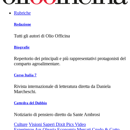
Rubriche
Redazione
Tutti gli autori di Olio Officina
Biografie
Repertorio dei principali e più rappresentativi protagonisti del
comparto agroalimentare.
Corso Italia 7
Rivista internazionale di letteratura diretta da Daniela
Marcheschi.
Cattedra del Dubbio
Notiziario di pensiero diretto da Sante Ambrosi
Culture
Visioni
Saperi
Dixit
Pics
Video
Esperienze
Ars Olearia
Economia
Mercati
Crudo & Cotto