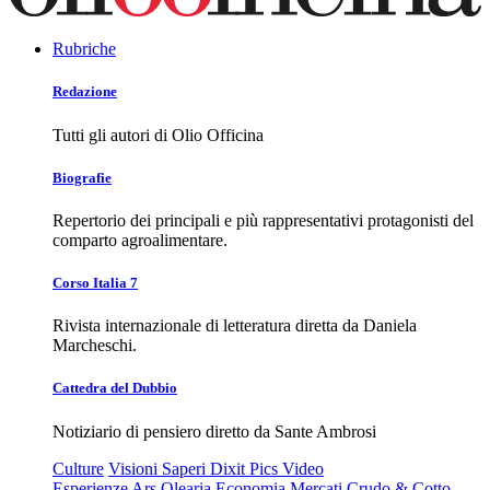
Rubriche
Redazione
Tutti gli autori di Olio Officina
Biografie
Repertorio dei principali e più rappresentativi protagonisti del
comparto agroalimentare.
Corso Italia 7
Rivista internazionale di letteratura diretta da Daniela
Marcheschi.
Cattedra del Dubbio
Notiziario di pensiero diretto da Sante Ambrosi
Culture
Visioni
Saperi
Dixit
Pics
Video
Esperienze
Ars Olearia
Economia
Mercati
Crudo & Cotto