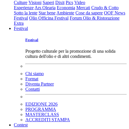
Culture
Visioni
Saperi
Dixit
Pics
Video
Esperienze
Ars Olearia
Economia
Mercati
Crudo & Cotto
Sotto la lente
Star bene
Ambiente
Cose da sapere
OOF News
Festival
Olio Officina Festival
Forum Olio & Ristorazione
Extra
Festival
Festival
Progetto culturale per la promozione di una solida
cultura dell'olio e di altri condimenti.
Chi siamo
Format
Diventa Partner
Contatti
EDIZIONE 2026
PROGRAMMA
MASTERCLASS
ACCREDITI STAMPA
Contest