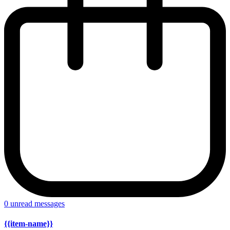
0
unread messages
{{item-name}}