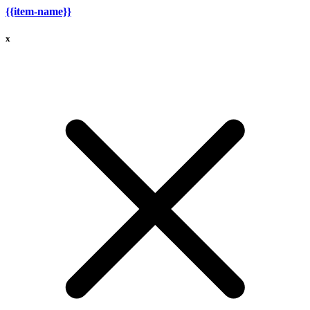
{{item-name}}
x