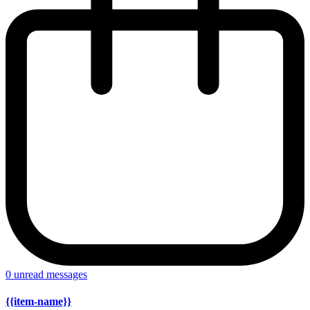
0
unread messages
{{item-name}}