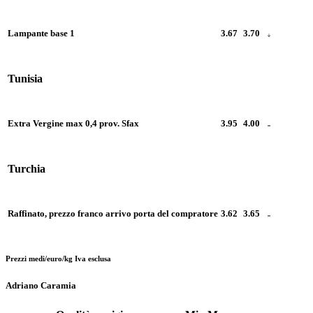
Lampante base 1
3.67
3.70
Tunisia
Extra Vergine max 0,4 prov. Sfax
3.95
4.00
Turchia
Raffinato, prezzo franco arrivo porta del compratore
3.62
3.65
Prezzi medi/euro/kg Iva esclusa
Adriano Caramia