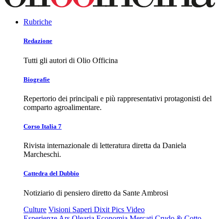
Rubriche
Redazione
Tutti gli autori di Olio Officina
Biografie
Repertorio dei principali e più rappresentativi protagonisti del
comparto agroalimentare.
Corso Italia 7
Rivista internazionale di letteratura diretta da Daniela
Marcheschi.
Cattedra del Dubbio
Notiziario di pensiero diretto da Sante Ambrosi
Culture
Visioni
Saperi
Dixit
Pics
Video
Esperienze
Ars Olearia
Economia
Mercati
Crudo & Cotto