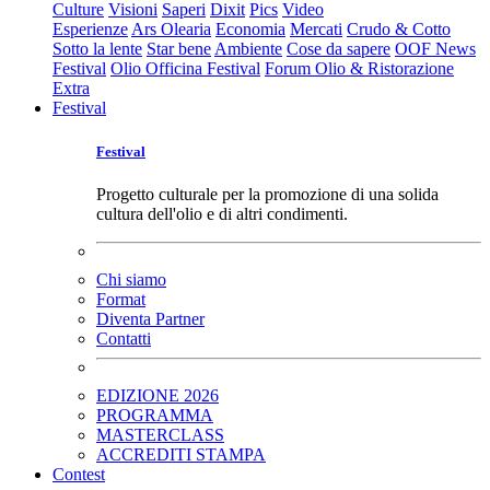
Culture
Visioni
Saperi
Dixit
Pics
Video
Esperienze
Ars Olearia
Economia
Mercati
Crudo & Cotto
Sotto la lente
Star bene
Ambiente
Cose da sapere
OOF News
Festival
Olio Officina Festival
Forum Olio & Ristorazione
Extra
Festival
Festival
Progetto culturale per la promozione di una solida
cultura dell'olio e di altri condimenti.
Chi siamo
Format
Diventa Partner
Contatti
EDIZIONE 2026
PROGRAMMA
MASTERCLASS
ACCREDITI STAMPA
Contest