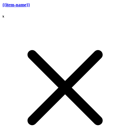
{{item-name}}
x