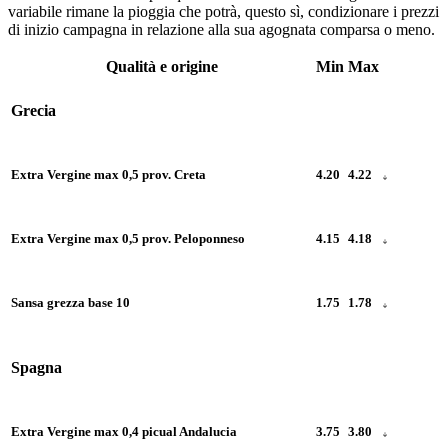
variabile rimane la pioggia che potrà, questo sì, condizionare i prezzi
di inizio campagna in relazione alla sua agognata comparsa o meno.
Qualità e origine
Min
Max
Grecia
Extra Vergine max 0,5 prov. Creta
4.20
4.22
Extra Vergine max 0,5 prov. Peloponneso
4.15
4.18
Sansa grezza base 10
1.75
1.78
Spagna
Extra Vergine max 0,4 picual Andalucia
3.75
3.80