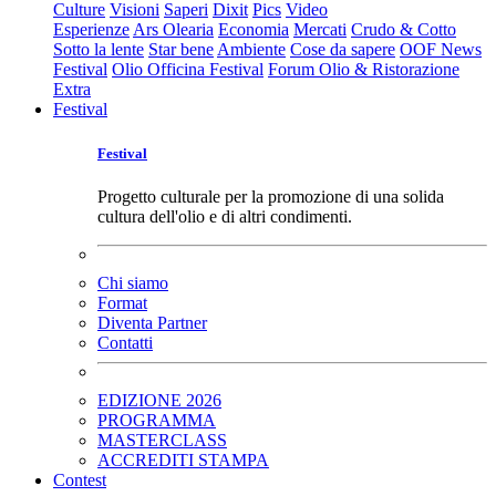
Culture
Visioni
Saperi
Dixit
Pics
Video
Esperienze
Ars Olearia
Economia
Mercati
Crudo & Cotto
Sotto la lente
Star bene
Ambiente
Cose da sapere
OOF News
Festival
Olio Officina Festival
Forum Olio & Ristorazione
Extra
Festival
Festival
Progetto culturale per la promozione di una solida
cultura dell'olio e di altri condimenti.
Chi siamo
Format
Diventa Partner
Contatti
EDIZIONE 2026
PROGRAMMA
MASTERCLASS
ACCREDITI STAMPA
Contest