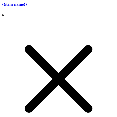
{{item-name}}
x