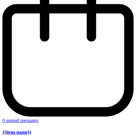
0
unread messages
{{item-name}}