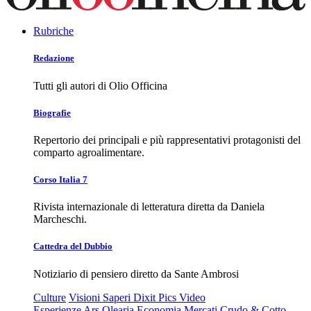
Rubriche
Redazione
Tutti gli autori di Olio Officina
Biografie
Repertorio dei principali e più rappresentativi protagonisti del
comparto agroalimentare.
Corso Italia 7
Rivista internazionale di letteratura diretta da Daniela
Marcheschi.
Cattedra del Dubbio
Notiziario di pensiero diretto da Sante Ambrosi
Culture
Visioni
Saperi
Dixit
Pics
Video
Esperienze
Ars Olearia
Economia
Mercati
Crudo & Cotto