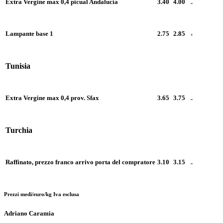
Extra Vergine max 0,4 picual Andalucia
3.40
4.00
Lampante base 1
2.75
2.85
Tunisia
Extra Vergine max 0,4 prov. Sfax
3.65
3.75
Turchia
Raffinato, prezzo franco arrivo porta del compratore
3.10
3.15
Prezzi medi/euro/kg Iva esclusa
Adriano Caramia