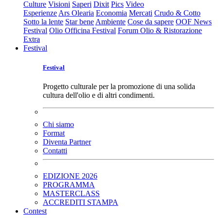
Culture
Visioni
Saperi
Dixit
Pics
Video
Esperienze
Ars Olearia
Economia
Mercati
Crudo & Cotto
Sotto la lente
Star bene
Ambiente
Cose da sapere
OOF News
Festival
Olio Officina Festival
Forum Olio & Ristorazione
Extra
Festival
Festival
Progetto culturale per la promozione di una solida
cultura dell'olio e di altri condimenti.
Chi siamo
Format
Diventa Partner
Contatti
EDIZIONE 2026
PROGRAMMA
MASTERCLASS
ACCREDITI STAMPA
Contest