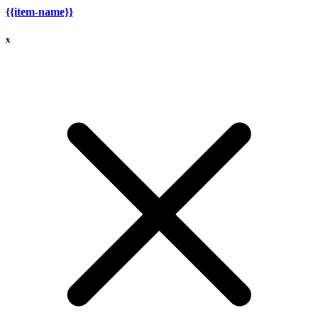
{{item-name}}
x