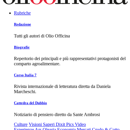
Rubriche
Redazione
Tutti gli autori di Olio Officina
Biografie
Repertorio dei principali e più rappresentativi protagonisti del
comparto agroalimentare.
Corso Italia 7
Rivista internazionale di letteratura diretta da Daniela
Marcheschi.
Cattedra del Dubbio
Notiziario di pensiero diretto da Sante Ambrosi
Culture
Visioni
Saperi
Dixit
Pics
Video
Esperienze
Ars Olearia
Economia
Mercati
Crudo & Cotto