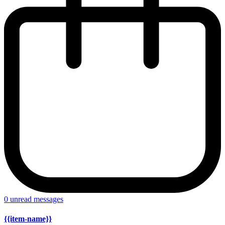
0
unread messages
{{item-name}}